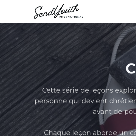
C
Cette série de leçons explor
personne qui devient chrétien
avant de pou
Chaque leçon aborde un c