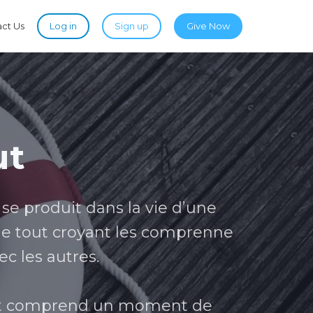
ct Us
Log in
Sign up
Give Now
ut
 se produit dans la vie d’une
que tout croyant les comprenne
c les autres.
 et comprend un moment de